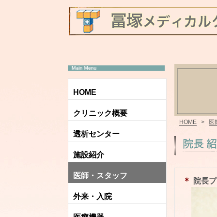
HOME
クリニック概要
HOME
>
医
透析センター
施設紹介
医師・スタッフ
＊
院長プ
外来・入院