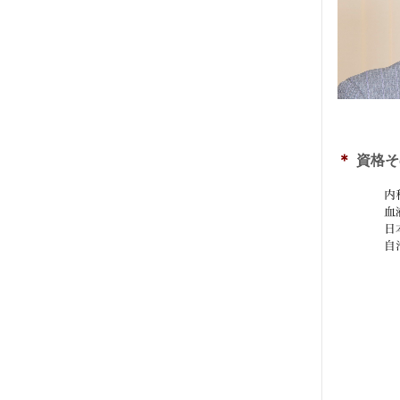
＊
資格そ