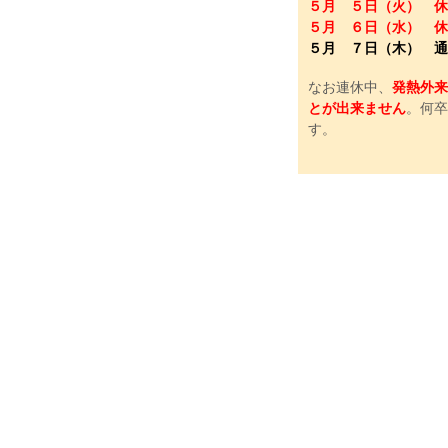
５月 ５日（火） 休
５月 ６日（水） 休
５月 ７日（木） 通
なお連休中、
発熱外来
とが出来ません
。何卒
す。